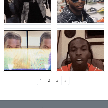
1
2
3
»