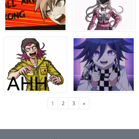
1
2
3
»