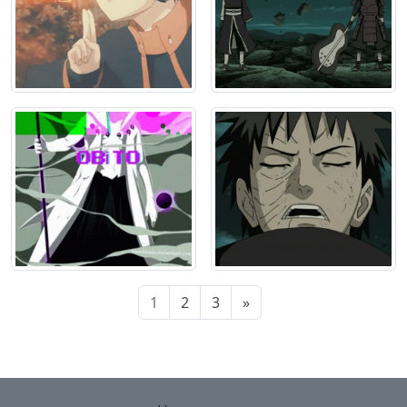
1
2
3
»