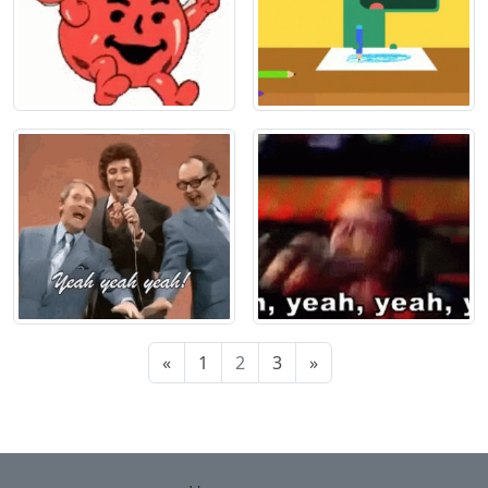
«
1
2
3
»