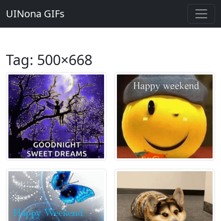
UINona GIFs
Tag:
500×668