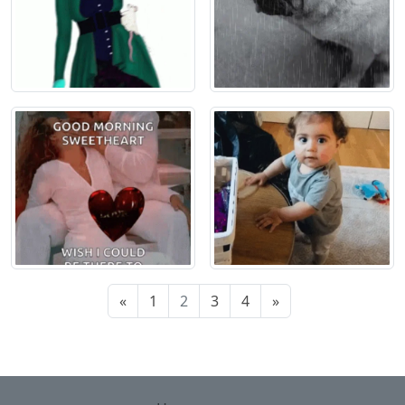
«
1
2
3
4
»